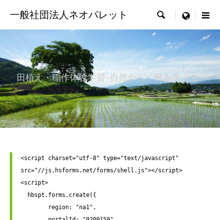
一般社団法人ネオパレット

menu
田植え・稲作体験学習~自然から、何を学ぶ？~
<script charset="utf-8" type="text/javascript" 
src="//js.hsforms.net/forms/shell.js"></script>

<script>

  hbspt.forms.create({

	region: "na1",

	portalId: "9209159",
