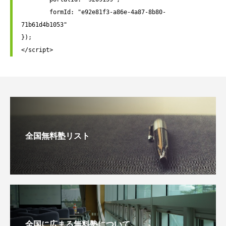
	formId: "e92e81f3-a86e-4a87-8b80-
71b61d4b1053"

});

</script>
全国無料塾リスト
全国に広まる無料塾について